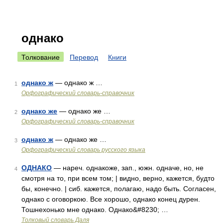
однако
Толкование
Перевод
Книги
однако ж
— однако ж …
1
Орфографический словарь-справочник
однако же
— однако же …
2
Орфографический словарь-справочник
однако ж
— однако же …
3
Орфографический словарь русского языка
ОДНАКО
— нареч. однакоже, зап., южн. одначе, но, не
4
смотря на то, при всем том; | видно, верно, кажется, будто
бы, конечно. | сиб. кажется, полагаю, надо быть. Согласен,
однако с оговоркою. Все хорошо, однако конец дурен.
Тошнехонько мне однако. Однако&#8230; …
Толковый словарь Даля