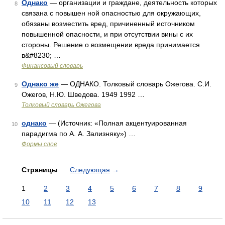
Однако
— организации и граждане, деятельность которых
8
связана с повышен ной опасностью для окружающих,
обязаны возместить вред, причиненный источником
повышенной опасности, и при отсутствии вины с их
стороны. Решение о возмещении вреда принимается
в&#8230; …
Финансовый словарь
Однако же
— ОДНАКО. Толковый словарь Ожегова. С.И.
9
Ожегов, Н.Ю. Шведова. 1949 1992 …
Толковый словарь Ожегова
однако
— (Источник: «Полная акцентуированная
10
парадигма по А. А. Зализняку») …
Формы слов
Страницы
Следующая
→
1
2
3
4
5
6
7
8
9
10
11
12
13