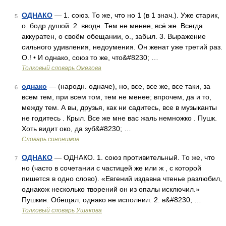
ОДНАКО
— 1. союз. То же, что но 1 (в 1 знач.). Уже старик,
5
о. бодр душой. 2. вводн. Тем не менее, всё же. Всегда
аккуратен, о своём обещании, о., забыл. 3. Выражение
сильного удивления, недоумения. Он женат уже третий раз.
О.! • И однако, союз то же, что&#8230; …
Толковый словарь Ожегова
однако
— (народн. одначе), но, все, все же, все таки, за
6
всем тем, при всем том, тем не менее; впрочем, да и то,
между тем. А вы, друзья, как ни садитесь, все в музыканты
не годитесь . Крыл. Все же мне вас жаль немножко . Пушк.
Хоть видит око, да зуб&#8230; …
Словарь синонимов
ОДНАКО
— ОДНАКО. 1. союз противительный. То же, что
7
но (часто в сочетании с частицей же или ж , с которой
пишется в одно слово). «Евгений издавна чтенье разлюбил,
однакож несколько творений он из опалы исключил.»
Пушкин. Обещал, однако не исполнил. 2. в&#8230; …
Толковый словарь Ушакова